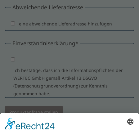
Abweichende Lieferadresse
eine abweichende Lieferadresse hinzufügen
Einverständniserklärung
*
Ich bestätige, dass ich die Informationspflichten der
WERTEC GmbH gemäß Artikel 13 DSGVO
(Datenschutzgrundverordnung) zur Kenntnis
genommen habe.
Produktanfrage stellen
WERTEC GmbH