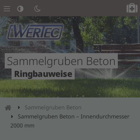
Sammelgruben Beton
Ringbauweise
Behälter
Sammelgruben Beton
–
Sammelgruben Beton – Innendurchmesser
Wertec
2000 mm
GmbH