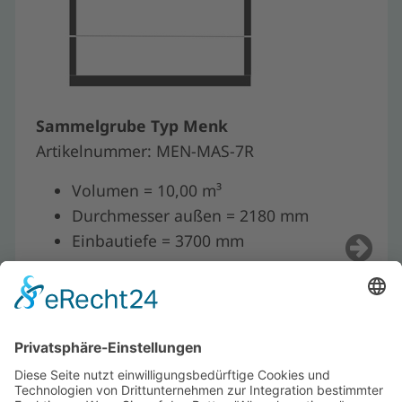
Sammelgrube Typ Menk
Artikelnummer: MEN-MAS-7R
Volumen = 10,00 m³
Durchmesser außen = 2180 mm
Einbautiefe = 3700 mm
WERTEC GmbH
Riedstraße 10
09117 Chemnitz